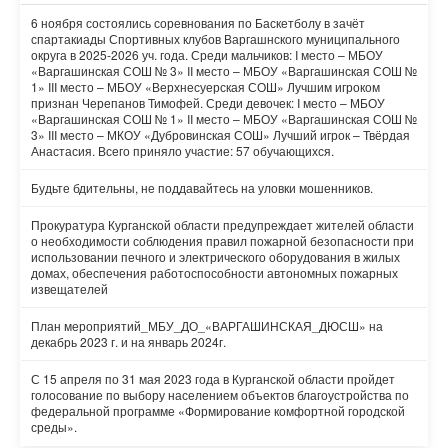
6 ноября состоялись соревнования по Баскетболу в зачёт
спартакиады Спортивных клубов Варгашнского муниципального
округа в 2025-2026 уч. года. Среди мальчиков: I место – МБОУ
«Варгашинская СОШ № 3» II место – МБОУ «Варгашинская СОШ №
1» III место – МБОУ «Верхнесуерская СОШ» Лучшим игроком
признан Черепанов Тимофей. Среди девочек: I место – МБОУ
«Варгашинская СОШ № 1» II место – МБОУ «Варгашинская СОШ №
3» III место – МКОУ «Дубровинская СОШ» Лучший игрок – Твёрдая
Анастасия. Всего приняло участие: 57 обучающихся.
Будьте бдительны, не поддавайтесь на уловки мошенников.
Прокуратура Курганской области предупреждает жителей области
о необходимости соблюдения правил пожарной безопасности при
использовании печного и электрического оборудования в жилых
домах, обеспечения работоспособности автономных пожарных
извещателей
План мероприятий_МБУ_ДО_«ВАРГАШИНСКАЯ_ДЮСШ» на
декабрь 2023 г. и на январь 2024г.
С 15 апреля по 31 мая 2023 года в Курганской области пройдет
голосование по выбору населением объектов благоустройства по
федеральной программе «Формирование комфортной городской
среды».