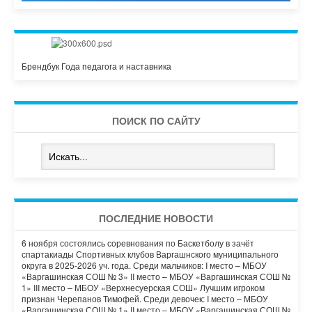
Брендбук Года педагога и наставника
ПОИСК ПО САЙТУ
ПОСЛЕДНИЕ НОВОСТИ
6 ноября состоялись соревнования по Баскетболу в зачёт
спартакиады Спортивных клубов Варгашнского муниципального
округа в 2025-2026 уч. года. Среди мальчиков: I место – МБОУ
«Варгашинская СОШ № 3» II место – МБОУ «Варгашинская СОШ №
1» III место – МБОУ «Верхнесуерская СОШ» Лучшим игроком
признан Черепанов Тимофей. Среди девочек: I место – МБОУ
«Варгашинская СОШ № 1» II место – МБОУ «Варгашинская СОШ №